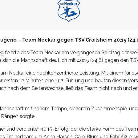
-Jugend –
Team Neckar
gegen TSV Crailsheim 40:15 (24:
g feierte das Team Neckar am vergangenen Spieltag der wei
sich die Mannschaft deutlich mit 40:15 (24:6) gegen den TSV
m Neckar eine hochkonzentrierte Leistung. Mit einem furiosen
r ersten 12 Minuten eine 11:2-Führung und bauten diesen Vors
uch nach dem Seitenwechsel ließ das Team nicht nach und e
annschaft mit hohem Tempo, sicherem Zusammenspiel und gr
 Rängen sorgte.
r und verdienter 40:15-Erfolg, der die starke Form des Team
 das Trainerteam um Anna Harsch, Caro Blum und Fabi Kizler 