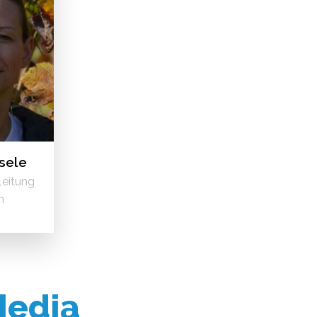
isele
Leitung
n
Media