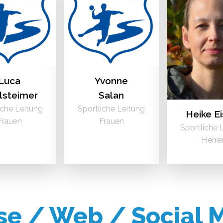
Luca
Yvonne
lsteimer
Salan
iche Leitung
Sportliche Leitung
Heike E
Frauen
Frauen
Sportliche 
Herre
se / Web / Social 