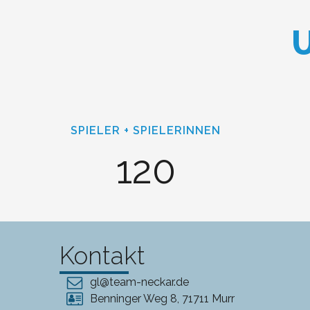
U
SPIELER + SPIELERINNEN
120
Kontakt
gl@team-neckar.de
Benninger Weg 8, 71711 Murr