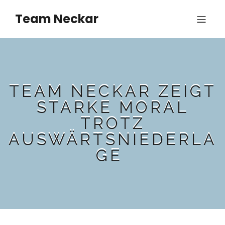
Team Neckar
TEAM NECKAR ZEIGT
STARKE MORAL
TROTZ
AUSWÄRTSNIEDERLA
GE