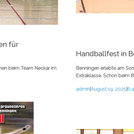
en für
Handballfest in 
tehen beim Team Neckar im
Benningen erlebte am Sonn
Extraklasse. Schon beim Be
admin
August 19, 2025
6:
|
|