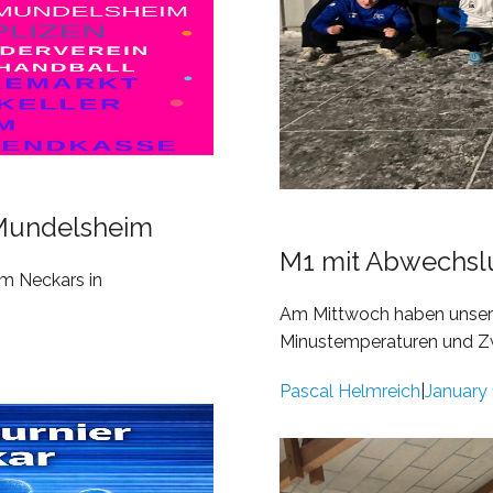
 Mundelsheim
M1 mit Abwechslu
am Neckars in
Am Mittwoch haben unsere
Minustemperaturen und Zwi
Pascal Helmreich
January 
|