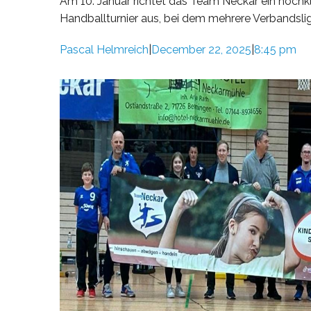
Am 10. Januar richtet das Team Neckar ein hochk
Handballturnier aus, bei dem mehrere Verbandsli
Pascal Helmreich
December 22, 2025
8:45 pm
|
|