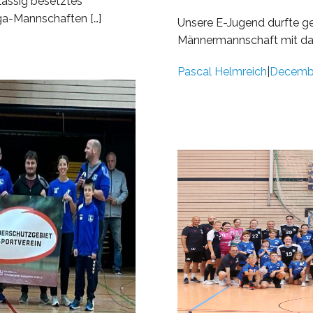
lassig besetztes
ga-Mannschaften […]
Unsere E-Jugend durfte ges
Männermannschaft mit dabei
Pascal Helmreich
Decembe
|