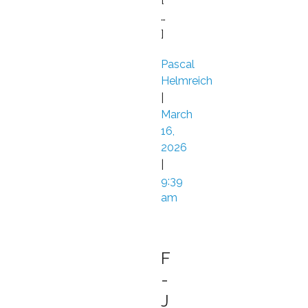
…
]
Pascal
Helmreich
|
March
16,
2026
|
9:39
am
F
-
J