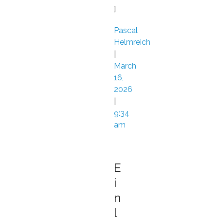
]
Pascal
Helmreich
|
March
16,
2026
|
9:34
am
E
i
n
l