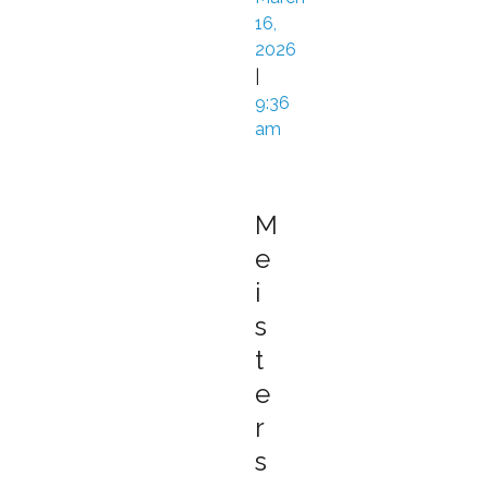
16,
2026
|
9:36
am
M
e
i
s
t
e
r
s